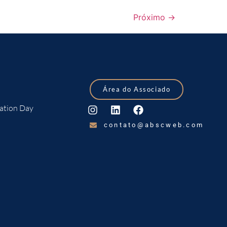
Próximo
→
Área do Associado
ation Day
contato@abscweb.com