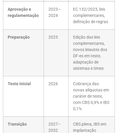
Aprovação e
2023–
EC 132/2023, leis
regulamentação
2024
complementares,
definição de regras
Preparação
2025
Edição das leis
complementares,
novos leiautes dos
DF-es em teste,
adaptação de
sistemas e times
Teste inicial
2026
Cobrança das
novas alíquotas em
caráter de teste,
com CBS 0,9% e IBS
0,1%
Transição
2027–
CBS plena, IBS em
2032
implantação