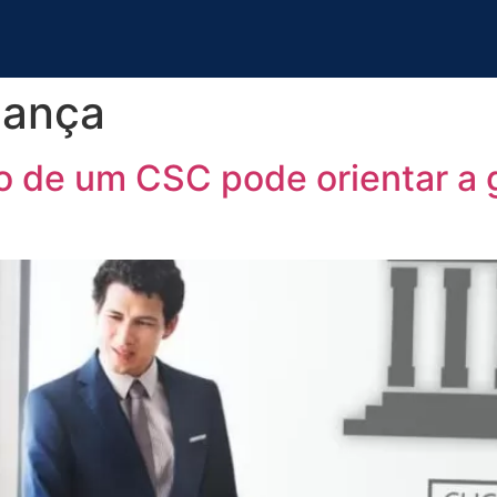
nança
 de um CSC pode orientar a 