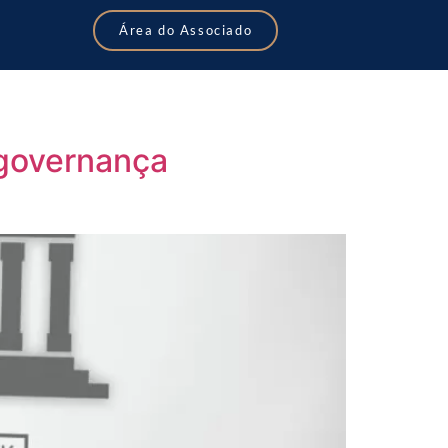
Área do Associado
governança