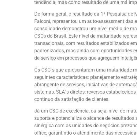
tendência, mas como resultado de uma má imp
De forma geral, o resultado da 1ª Pesquisa de
Falconi, representou um auto-assessment das e
consolidado demonstrou um nível médio de matu
CSCs do Brasil. Este nível de maturidade repr
transacionais, com resultados estabilizados e
padronizados, mas ainda com oportunidades e
de serviço em processos que agreguem inteligê
Os CSC´s que apresentaram uma maturidade mai
seguintes características: planejamento estraté
abrangente de serviços, iniciativas de automaçã
sistemas, SLA´s diretos, reversos estabelecid
contínuo da satisfação de clientes.
Já um CSC de excelência, ou seja, nível de mat
suporta e potencializa o alcance de resultados
sinérgica com as unidades de negócios prezando
office, garantindo o atendimento das necessidad