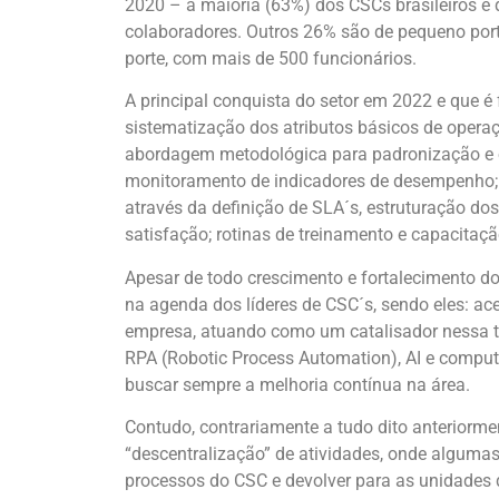
2020 – a maioria (63%) dos CSCs brasileiros é 
colaboradores. Outros 26% são de pequeno por
porte, com mais de 500 funcionários.
A principal conquista do setor em 2022 e que é 
sistematização dos atributos básicos de oper
abordagem metodológica para padronização e 
monitoramento de indicadores de desempenho; 
através da definição de SLA´s, estruturação do
satisfação; rotinas de treinamento e capacitação
Apesar de todo crescimento e fortalecimento d
na agenda dos líderes de CSC´s, sendo eles: ac
empresa, atuando como um catalisador nessa t
RPA (Robotic Process Automation), AI e comput
buscar sempre a melhoria contínua na área.
Contudo, contrariamente a tudo dito anteriorm
“descentralização” de atividades, onde alguma
processos do CSC e devolver para as unidade