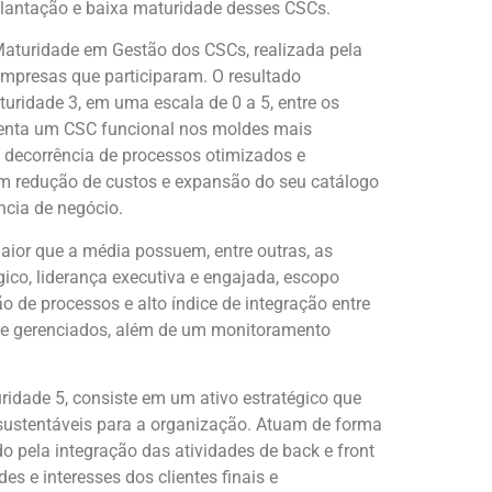
lantação e baixa maturidade desses CSCs.
 Maturidade em Gestão dos CSCs, realizada pela
mpresas que participaram. O resultado
ridade 3, em uma escala de 0 a 5, entre os
esenta um CSC funcional nos moldes mais
m decorrência de processos otimizados e
m redução de custos e expansão do seu catálogo
ncia de negócio.
or que a média possuem, entre outras, as
gico, liderança executiva e engajada, escopo
o de processos e alto índice de integração entre
os e gerenciados, além de um monitoramento
uridade 5, consiste em um ativo estratégico que
 sustentáveis para a organização. Atuam de forma
 pela integração das atividades de back e front
es e interesses dos clientes finais e